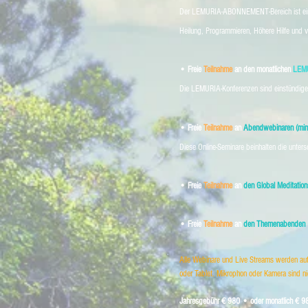
Der LEMURIA-ABONNEMENT-Bereich ist eine 
Heilung, Programmieren, Höhere Hilfe und v
• Freie
Teilnahme
an den monatlichen
LEMU
Die LEMURIA-Konferenzen sind einstündige
• Freie
Teilnahme
an
Abendwebinaren (mind
Diese Online-Seminare beinhalten die unte
• Freie
Teilnahme
an
den Global Meditati
• Freie
Teilnahme
an
den Themenabenden
Alle Webinare und Live Streams werden auf
oder Tablet. Mikrophon oder Kamera sind ni
Jahresgebühr € 980 • oder monatlich € 9