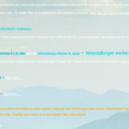
elegante und umfassende geschützte Online-Plattform (Webseite) für persönliches Wachstum mit viele
ieles mehr. Ein idealer Platz um metaphysisch und spirituell zu wachsen.
Mehr über den Lemuria-Abonneme
RIA-MAGIC Konferenzen
 Online-Zusammenkünfte aller Mitglieder des LEMURIA-MAGIC-Jahresprogramms. Sie werden von mir un
• Veranstaltungen werde
estens 6 x im Jahr)
und das
Jahresplanungs-Webinar im Januar
rschiedlichsten metaphysischen und spirituellen Themen und Themen des persönlichen Wachstums.
Mehr le
ons •
Mehr lesen ...
 •
Mehr lesen ...
gezeichnet und können zu einem späteren Zeitpunkt noch einmal angeschaut werden. Grundsätzlich bra
cht nötig. Empfang über Handy ist in den meisten Fällen auch möglich.
8