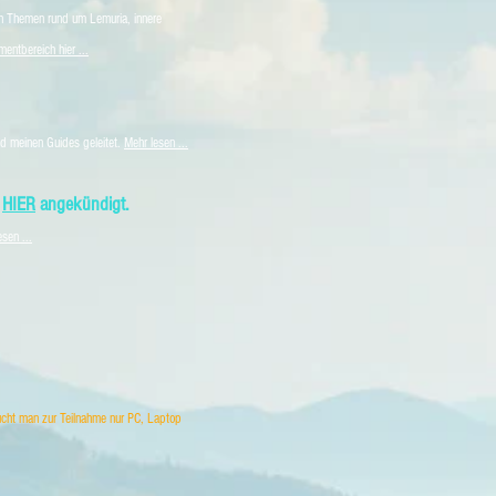
n Themen rund um Lemuria, innere
ntbereich hier ...
d meinen Guides geleitet.
Mehr lesen ...
n
HIER
angekündigt.
sen ...
ucht man zur Teilnahme nur PC, Laptop