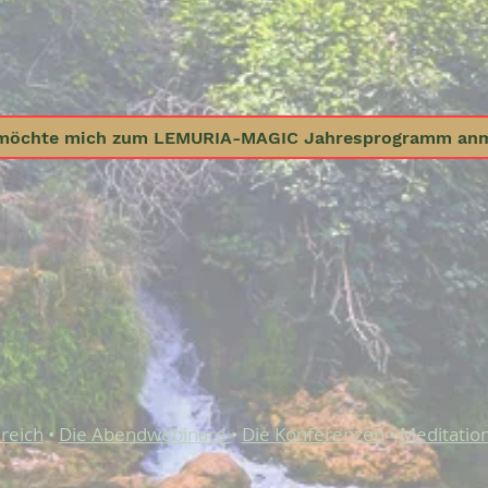
 möchte mich zum LEMURIA-MAGIC Jahresprogramm an
reich
•
Die Abendwebinare
•
Die Konfer
enzen
•
Meditatio