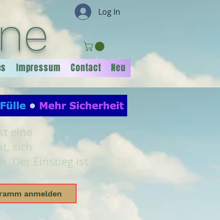
Log In
ine
es
Impressum
Contact
Neu
st eine
t, sich
. Der Einstieg ist
gramm anmelden