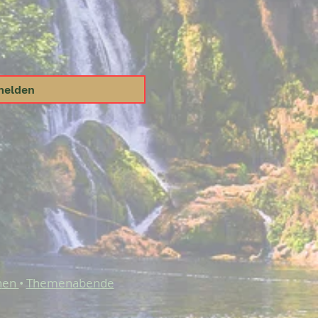
melden
n
en
•
Themenabende