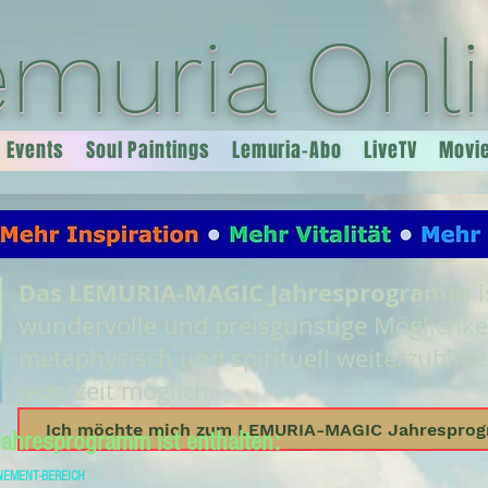
emuria Onl
Events
Soul Paintings
Lemuria-Abo
LiveTV
Movi
Das LEMURIA-MAGIC Jahresprogramm
i
wundervolle und preisgünstige Möglichkei
metaphysisch und spirituell weiterzubilden
jederzeit möglich.
Ich möchte mich zum LEMURIA-MAGIC Jahrespro
hresprogramm ist enthalten:
NEMENT-BEREICH