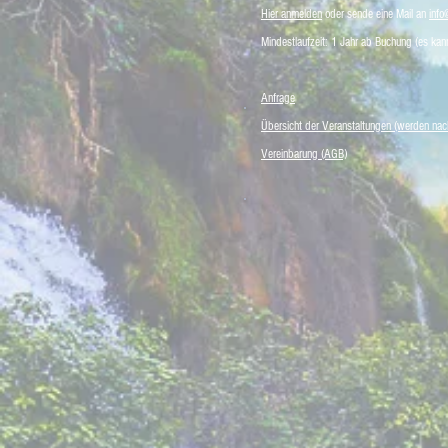
Hier anmelden
oder sende eine Mail an
info
Mindestlaufzeit: 1 Jahr ab Buchung (es kan
Anfrage
Übersicht der Veranstaltungen (werden nac
Vereinbarung (AGB)