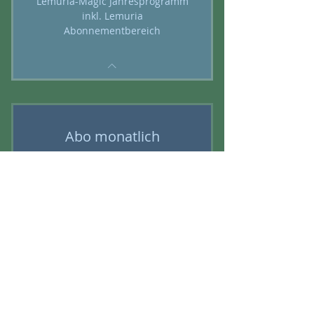
Lemuria-Magic Jahresprogramm
inkl. Lemuria
Abonnementbereich
Abo monatlich
48€
48
€
Every month
Einrichten