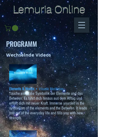
Lemuria Online
PROGRAMM
Wechselnde Videos
Elements & Worlds
• Visuelle Meditation
auche ein in die Symbolik der Elemente und das
T
Between. Es führt dich hinaus aus dem Alltag und
erfüllt dich mit neuer Kraft. Immerse yourself in the
symbolism of the elements and the Between. It leads
you out of the everyday life and fills you with new
strength.